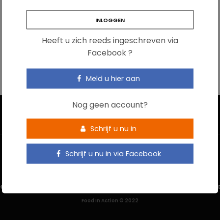
Heeft u zich reeds ingeschreven via
Facebook ?
Meld u hier aan
Nog geen account?
Schrijf u nu in
Schrijf u nu in via Facebook
HOME
CONTACTEER ONS
GEBRUIKSVOORWAARDEN
PRIVACYBELEI
Food In Action © 2022