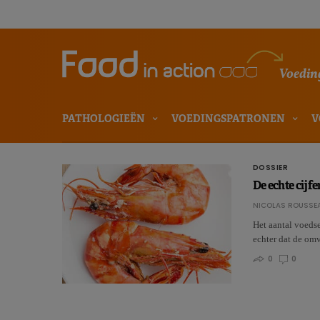
Voeding
PATHOLOGIEËN
VOEDINGSPATRONEN
V
DOSSIER
De echte cijf
NICOLAS ROUSSE
Het aantal voedse
echter dat de o
0
0