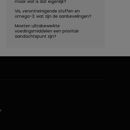
maar wat is dat eigenlijk?
Vis, verontreinigende stoffen en
omega-3: wat zijn de aanbevelingen?
Moeten ultrabewerkte
voedingsmiddelen een prioritair
aandachtspunt zijn?
D