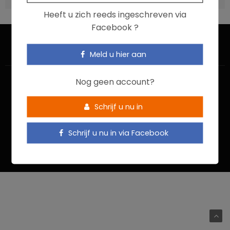
Heeft u zich reeds ingeschreven via
Facebook ?
Meld u hier aan
Nog geen account?
Schrijf u nu in
HOME
CONTACTEER ONS
GEBRUIKSVOORWAARDEN
Schrijf u nu in via Facebook
PRIVACYBELEID
Food In Action © 2022