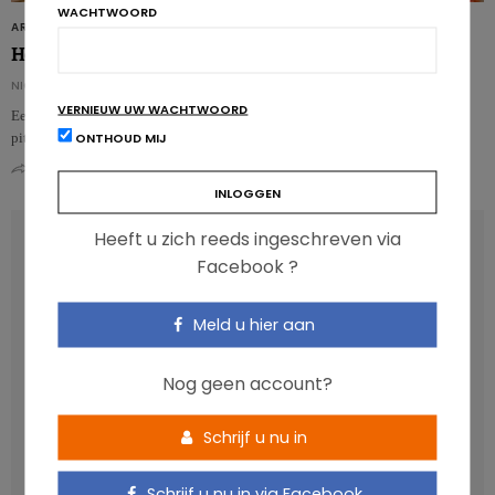
WACHTWOORD
ARTIKELS
Helpt chilipeper tegen overgewicht?
NICOLAS GUGGENBÜHL
VERNIEUW UW WACHTWOORD
Een nieuwe studie bij muizen toont aan dat capsaïcine, de stof die chilipeper
ONTHOUD MIJ
pittig maakt…
0
0
Heeft u zich reeds ingeschreven via
RECENT POSTS
Facebook ?
Anthocyanen: gunstig voor de cardiometabole
Meld u hier aan
gezondheid
Verhoogt het eten van zoete voeding de trek in zoet?
Nog geen account?
Een gezonde darmmicrobiota is goed, maar wat is dat
eigenlijk?
Schrijf u nu in
Vis, verontreinigende stoffen en omega-3: wat zijn de
aanbevelingen?
Schrijf u nu in via Facebook