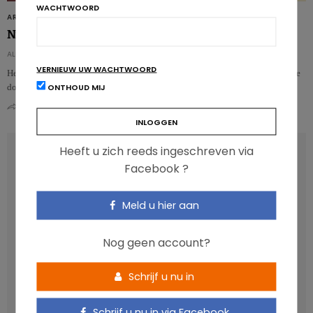
WACHTWOORD
ARTIKELS
Nieuwe claim voor vitamine C
ALEXIA WOLF
VERNIEUW UW WACHTWOORD
Het is bewezen dat vitamine C helpt om de cellen te beschermen tegen schade
ONTHOUD MIJ
door oxidatie, in ieder geval bij volwassenen…
0
0
Heeft u zich reeds ingeschreven via
RECENT POSTS
Facebook ?
Anthocyanen: gunstig voor de cardiometabole
Meld u hier aan
gezondheid
Verhoogt het eten van zoete voeding de trek in zoet?
Nog geen account?
Een gezonde darmmicrobiota is goed, maar wat is dat
eigenlijk?
Schrijf u nu in
Vis, verontreinigende stoffen en omega-3: wat zijn de
aanbevelingen?
Schrijf u nu in via Facebook