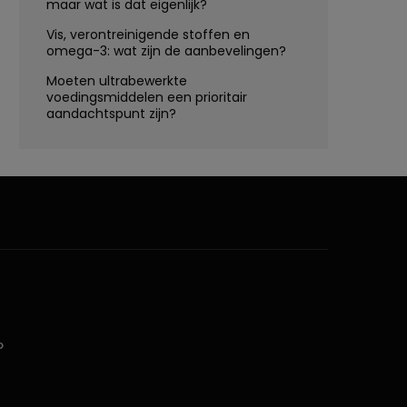
maar wat is dat eigenlijk?
Vis, verontreinigende stoffen en
omega-3: wat zijn de aanbevelingen?
Moeten ultrabewerkte
voedingsmiddelen een prioritair
aandachtspunt zijn?
D