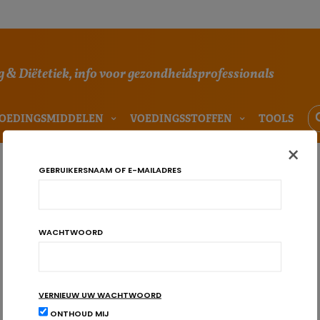
 & Diëtetiek, info voor gezondheidsprofessionals
OEDINGSMIDDELEN
VOEDINGSSTOFFEN
TOOLS
×
GEBRUIKERSNAAM OF E-MAILADRES
WACHTWOORD
VERNIEUW UW WACHTWOORD
ONTHOUD MIJ