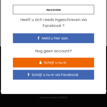
Heeft u zich reeds ingeschreven via
Facebook ?
Meld u hier aan
Nog geen account?
Schrijf u nu in
Schrijf u nu in via Facebook
HOME
CONTACTEER ONS
GEBRUIKSVOORWAARDEN
PRIVACYBELEI
Food In Action © 2022