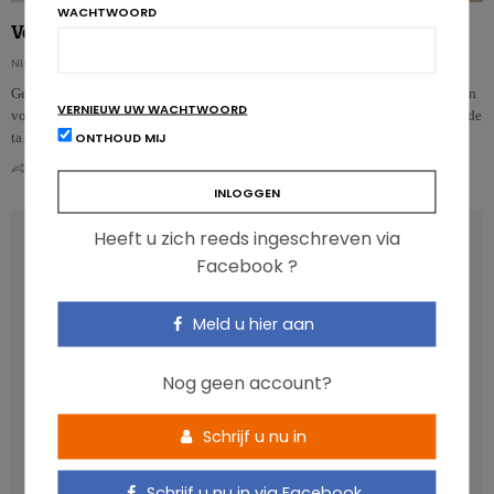
WACHTWOORD
Volkoren granen leiden tot minder vetophoping
NICOLAS GUGGENBÜHL
Geraffineerde granen vervangen door volkoren granen biedt tal van voordelen
VERNIEUW UW WACHTWOORD
voor de gezondheid en heeft vooral een positieve impact op de evolutie van de
ONTHOUD MIJ
ta…
0
0
Heeft u zich reeds ingeschreven via
RECENT POSTS
Facebook ?
Anthocyanen: gunstig voor de cardiometabole
Meld u hier aan
gezondheid
Verhoogt het eten van zoete voeding de trek in zoet?
Nog geen account?
Een gezonde darmmicrobiota is goed, maar wat is dat
eigenlijk?
Schrijf u nu in
Vis, verontreinigende stoffen en omega-3: wat zijn de
aanbevelingen?
Schrijf u nu in via Facebook