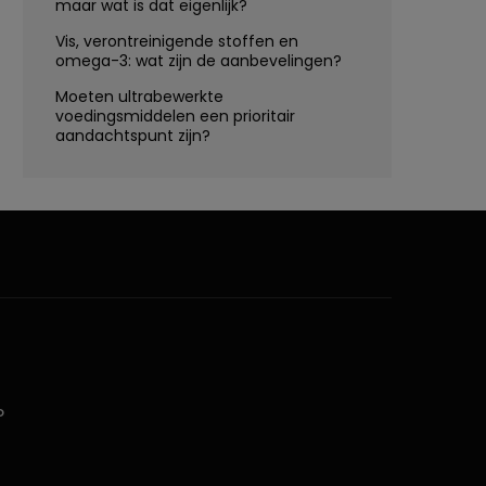
maar wat is dat eigenlijk?
Vis, verontreinigende stoffen en
omega-3: wat zijn de aanbevelingen?
Moeten ultrabewerkte
voedingsmiddelen een prioritair
aandachtspunt zijn?
D