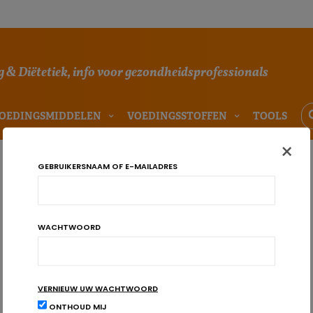
 & Diëtetiek, info voor gezondheidsprofessionals
OEDINGSMIDDELEN
VOEDINGSSTOFFEN
TOOLS
×
GEBRUIKERSNAAM OF E-MAILADRES
WACHTWOORD
VERNIEUW UW WACHTWOORD
ONTHOUD MIJ