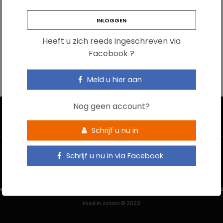
Heeft u zich reeds ingeschreven via
Facebook ?
Meld u hier aan
Nog geen account?
Schrijf u nu in
Schrijf u nu in via Facebook
HOME
CONTACTEER ONS
GEBRUIKSVOORWAARDEN
PRIVACYBELEI
Food In Action © 2022