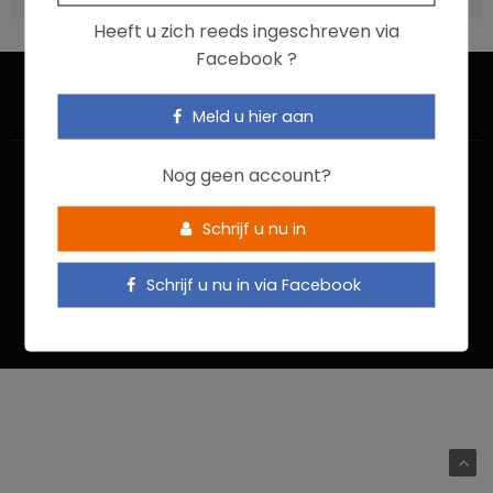
Heeft u zich reeds ingeschreven via
Facebook ?
Meld u hier aan
Nog geen account?
Schrijf u nu in
HOME
CONTACTEER ONS
GEBRUIKSVOORWAARDEN
Schrijf u nu in via Facebook
PRIVACYBELEID
Food In Action © 2022