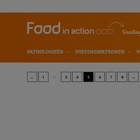
Voeding
PATHOLOGIEËN
VOEDINGSPATRONEN
V
…
←
→
1
3
4
5
6
7
8