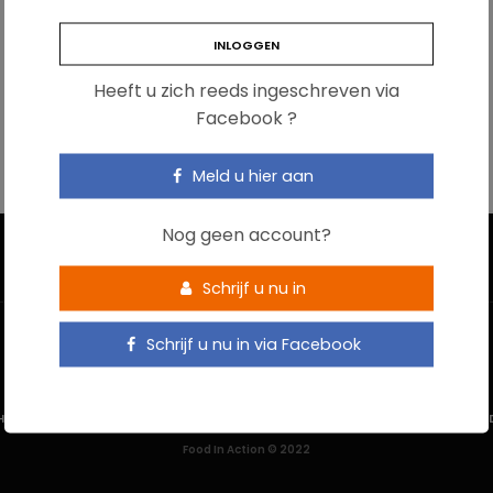
Heeft u zich reeds ingeschreven via
Facebook ?
Meld u hier aan
Nog geen account?
Schrijf u nu in
Schrijf u nu in via Facebook
HOME
CONTACTEER ONS
GEBRUIKSVOORWAARDEN
PRIVACYBELEI
Food In Action © 2022