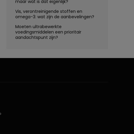
maar wat is dat eigenlijk?
Vis, verontreinigende stoffen en
omega-3: wat zijn de aanbevelingen?
Moeten ultrabewerkte
voedingsmiddelen een prioritair
aandachtspunt zijn?
D