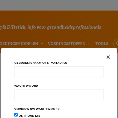
 & Diëtetiek, info voor gezondheidsprofessionals
OEDINGSMIDDELEN
VOEDINGSSTOFFEN
TOOLS
×
GEBRUIKERSNAAM OF E-MAILADRES
WACHTWOORD
VERNIEUW UW WACHTWOORD
ONTHOUD MIJ