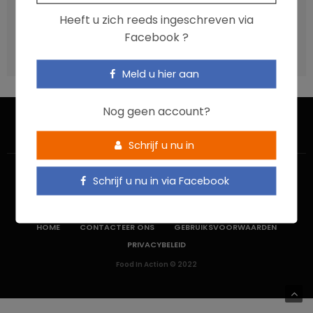
Vis, verontreinigende stoffen en omega-3: wat zijn de
Heeft u zich reeds ingeschreven via
aanbevelingen?
Facebook ?
Moeten ultrabewerkte voedingsmiddelen een prioritair
aandachtspunt zijn?
Meld u hier aan
Nog geen account?
Schrijf u nu in
Schrijf u nu in via Facebook
HOME
CONTACTEER ONS
GEBRUIKSVOORWAARDEN
PRIVACYBELEID
Food In Action © 2022