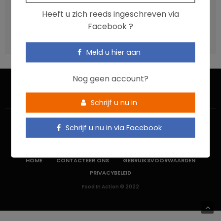
Vis, verontreinigende stoffen en omega-3: wat zijn de
Heeft u zich reeds ingeschreven via
aanbevelingen?
Facebook ?
Moeten ultrabewerkte voedingsmiddelen een prioritair
aandachtspunt zijn?
Meld u hier aan
Nog geen account?
Schrijf u nu in
Schrijf u nu in via Facebook
HOME
CONTACTEER ONS
GEBRUIKSVOORWAARDEN
PRIVACYBELEID
Food In Action © 2022