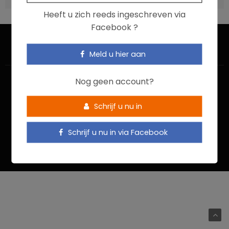
Heeft u zich reeds ingeschreven via
Facebook ?
Meld u hier aan
Nog geen account?
Schrijf u nu in
HOME
CONTACTEER ONS
GEBRUIKSVOORWAARDEN
Schrijf u nu in via Facebook
PRIVACYBELEID
Food In Action © 2022