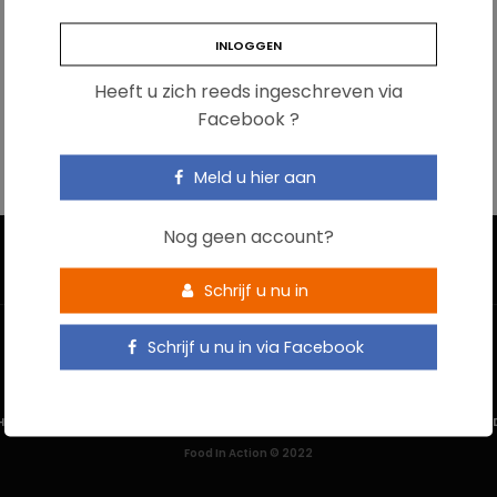
Heeft u zich reeds ingeschreven via
Facebook ?
Meld u hier aan
Nog geen account?
Schrijf u nu in
Schrijf u nu in via Facebook
HOME
CONTACTEER ONS
GEBRUIKSVOORWAARDEN
PRIVACYBELEI
Food In Action © 2022