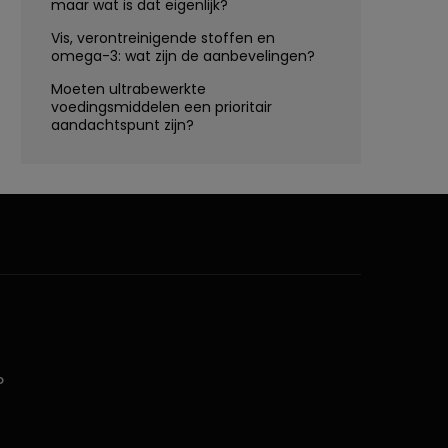
maar wat is dat eigenlijk?
Vis, verontreinigende stoffen en
omega-3: wat zijn de aanbevelingen?
Moeten ultrabewerkte
voedingsmiddelen een prioritair
aandachtspunt zijn?
D