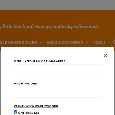
 & Diëtetiek, info voor gezondheidsprofessionals
OEDINGSMIDDELEN
VOEDINGSSTOFFEN
TOOLS
×
GEBRUIKERSNAAM OF E-MAILADRES
WACHTWOORD
VERNIEUW UW WACHTWOORD
ONTHOUD MIJ