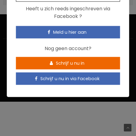
Heeft u zich reeds ingeschreven via
Facebook ?
Meld u hier aan
Nog geen account?
Schrijf u nu in
HOME
CONTACTEER ONS
GEBRUIKSVOORWAARDEN
Schrijf u nu in via Facebook
PRIVACYBELEID
Food In Action © 2022