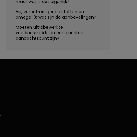
maar wat is dat eigenlijk?
Vis, verontreinigende stoffen en
omega-3: wat zijn de aanbevelingen?
Moeten ultrabewerkte
voedingsmiddelen een prioritair
aandachtspunt zijn?
D