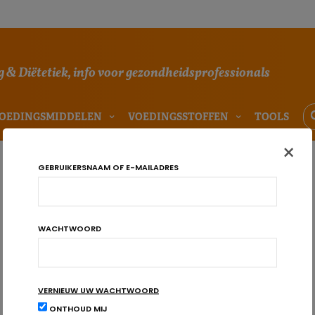
 & Diëtetiek, info voor gezondheidsprofessionals
OEDINGSMIDDELEN
VOEDINGSSTOFFEN
TOOLS
×
GEBRUIKERSNAAM OF E-MAILADRES
WACHTWOORD
VERNIEUW UW WACHTWOORD
ONTHOUD MIJ