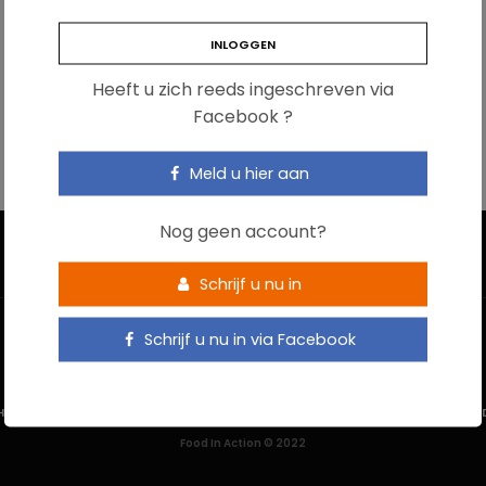
Heeft u zich reeds ingeschreven via
Facebook ?
Meld u hier aan
Nog geen account?
Schrijf u nu in
Schrijf u nu in via Facebook
HOME
CONTACTEER ONS
GEBRUIKSVOORWAARDEN
PRIVACYBELEI
Food In Action © 2022