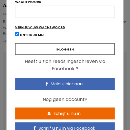
WACHTWOORD
Aankoop gesuikerde frisdranken daalt in het VK
ODILE BERNARD
Reeds meerdere jaren worden communicatiecampagnes gevoerd om de inname
VERNIEUW UW WACHTWOORD
van vrije suikers via gesuikerde dranken te doen dalen. In het Verenigd
Koninkrijk zi…
ONTHOUD MIJ
0
0
RECENT POSTS
Heeft u zich reeds ingeschreven via
Facebook ?
Anthocyanen: gunstig voor de cardiometabole
gezondheid
Meld u hier aan
Verhoogt het eten van zoete voeding de trek in zoet?
Nog geen account?
Een gezonde darmmicrobiota is goed, maar wat is dat
eigenlijk?
Schrijf u nu in
Vis, verontreinigende stoffen en omega-3: wat zijn de
aanbevelingen?
Schrijf u nu in via Facebook