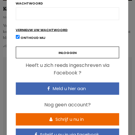
WACHTWOORD
Koffie en Parkinson: de invloed van cafeïne en metabolieten
NICOLAS GUGGENBÜHL
Verschillende onderzoeken wezen al op een omgekeerd verband tussen
VERNIEUW UW WACHTWOORD
koffieconsumptie en het risico op de ziekte van Parkinson. Maar voor het eerst
ONTHOUD MIJ
blijkt nu …
0
0
Heeft u zich reeds ingeschreven via
RECENT POSTS
Facebook ?
Anthocyanen: gunstig voor de cardiometabole
Meld u hier aan
gezondheid
Verhoogt het eten van zoete voeding de trek in zoet?
Nog geen account?
Een gezonde darmmicrobiota is goed, maar wat is dat
eigenlijk?
Schrijf u nu in
Vis, verontreinigende stoffen en omega-3: wat zijn de
aanbevelingen?
Schrijf u nu in via Facebook