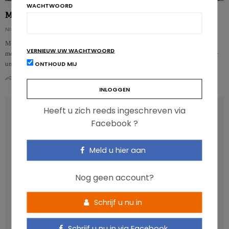
WACHTWOORD
Microplastics: weekdieren het meest verontreinigd
NICOLAS GUGGENBÜHL
Mosselen, oesters en sint-jakobsvruchten behoren tot de zeevruchten die het
VERNIEUW UW WACHTWOORD
meest verontreinigd zijn met microplastics, aldus een onderzoeksteam van de
ONTHOUD MIJ
univ…
0
0
Heeft u zich reeds ingeschreven via
RECENT POSTS
Facebook ?
Anthocyanen: gunstig voor de cardiometabole
Meld u hier aan
gezondheid
Verhoogt het eten van zoete voeding de trek in zoet?
Nog geen account?
Een gezonde darmmicrobiota is goed, maar wat is dat
eigenlijk?
Schrijf u nu in
Vis, verontreinigende stoffen en omega-3: wat zijn de
aanbevelingen?
Schrijf u nu in via Facebook