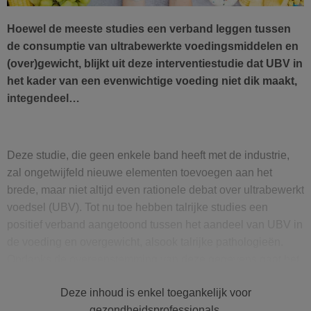
Hoewel de meeste studies een verband leggen tussen
de consumptie van ultrabewerkte voedingsmiddelen en
(over)gewicht, blijkt uit deze interventiestudie dat UBV in
het kader van een evenwichtige voeding niet dik maakt,
integendeel…
Deze studie, die geen enkele band heeft met de industrie,
zal ongetwijfeld nieuwe elementen toevoegen aan het
brede, maar niet altijd even rationele debat over ultrabewerkt
voedsel (UBV). Tot nu toe hebben talrijke studies een
positief verband aangetoond tussen het aandeel van UBV in
de voeding en overgewicht, alsook talrijke pathologieën.
Ondanks de overeenstemming van deze gegevens gaat het
echter om
verbanden
, en ontbreekt het aan bewijs voor een
Deze inhoud is enkel toegankelijk voor
oorzakelijk verband en de onderliggende mechanismen. Om
gezondheidsprofessionals.