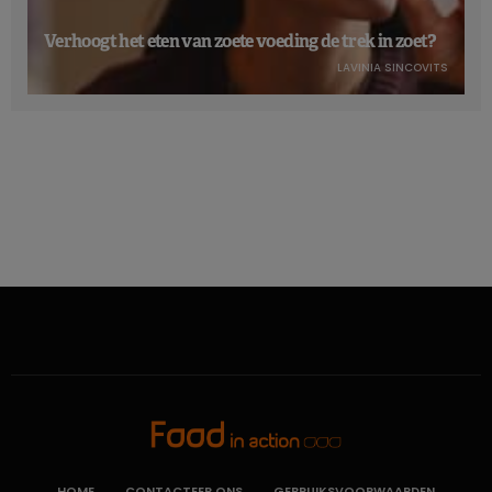
onderzochte conserveermiddelen een positief verband met
Verhoogt het eten van zoete voeding de trek in zoet?
het risico op diabetes type 2:
LAVINIA SINCOVITS
veelgebruikte niet-antioxidante
voedingsconserveringsmiddelen: kaliumsorbaat (E202),
kaliummetabisulfiet (E224), natrium
nitriet
(E250),
azijnzuur
(E260),
natriumacetaten
(E262) en
calciumpropionaat
(E282)
antioxidantadditieven: natrium
ascorbaat
(E301), alfa-
tocoferol (E307), natrium
erythorbaat
(E316),
citroenzuur
(E330),
fosforzuur
(E338) en
rozemarijnextracten
(E392).
Het is niet verwonderlijk dat additieven zoals nitrieten een
verhoogd risico op kanker met zich meebrengen, temeer
omdat ze door het IARC al als bewezen kankerverwekkend
zijn geclassificeerd. Het is moeilijker te verklaren dat
bepaalde verbindingen zoals
citroenzuur
, dat ook veel in
HOME
CONTACTEER ONS
GEBRUIKSVOORWAARDEN