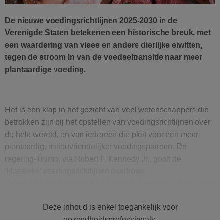
De nieuwe voedingsrichtlijnen 2025-2030 in de
Verenigde Staten betekenen een historische breuk, met
een waardering van vlees en andere dierlijke eiwitten,
tegen de stroom in van de voedseltransitie naar meer
plantaardige voeding.
Het is een klap in het gezicht van veel wetenschappers die
betrokken zijn bij het opstellen van voedingsrichtlijnen over
de hele wereld, en van iedereen die pleit voor een meer
plantaardig, milieuvriendelijker voedingspatroon. De
regering-Trump, via Robert F. Kennedy Jr., gooit de
‘klassieke’ voedingsrichtlijnen overhoop.
Onder de slogan MAHA (Make America Healthy Again) keert
men terug naar de voedingspiramide, maar dan omgekeerd.
Deze inhoud is enkel toegankelijk voor
Tot zover gaat het goed. Maar het visuele model, waarin
gezondheidsprofessionals.