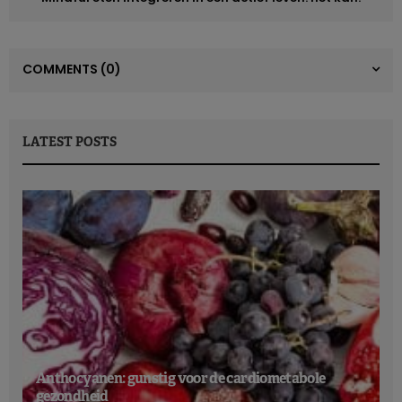
Lees ook:
Voedingsaanbevelingen: Duitsland gaat voor meer plantaardig
COMMENTS
(0)
Eiwitten centraal in de aanbevelingen
LATEST POSTS
Deze
nieuwe richtlijnen
weerspiegelen eerder bepaalde
trends
dan echte wetenschappelijke vooruitgang.
Eiwitten
,
waarvoor vaak een overdreven enthousiasme bestaat bij
onze bevolking, die er voor het grootste deel ruimschoots
genoeg van consumeren, worden bijzonder gewaardeerd.
De Amerikaanse aanbeveling is bijna verdubbeld: van 0,8
naar 1,2 tot 1,6 g eiwit per kilo lichaamsgewicht per dag
(tegenover 0,8 voorheen en 0,83 in Europa). Omgekeerd
worden
volkoren granen
, hoewel ze de voorkeur genieten
boven geraffineerde granen, naar de top van de
Anthocyanen: gunstig voor de cardiometabole
omgekeerde piramide verbannen. Is dit een weerspiegeling
gezondheid