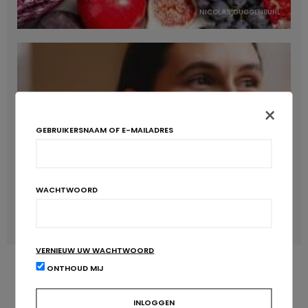
van de rage rond ‘low-carb’ en andere ketogene diëten? En
NICOLAS GUGGENBÜHL
dan te bedenken dat onvoldoende consumptie van volkoren
granen in het omvangrijke Global Burden of Disease-project
is aangemerkt als de voedingsrisicofactor die gepaard gaat
met het grootste verlies aan gezonde levensjaren…
×
GEBRUIKERSNAAM OF E-MAILADRES
WACHTWOORD
Verhoogt het eten van zoete voeding de trek in zoet?
LAVINIA SINCOVITS
VERNIEUW UW WACHTWOORD
ONTHOUD MIJ