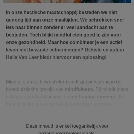
In onze hectische maatschappij besteden we niet
genoeg tijd aan onze maaltijden. We schrokken snel
iets naar binnen zonder er veel aandacht aan te
besteden. Toch blijkt mindful eten goed te zijn voor
onze gezondheid. Maar hoe combineer je een actief
leven met bewuste eetmomenten? Diëtiste en auteur
Hella Van Laer biedt hiervoor een oplossing!
Mindful eten (of bewust eten) vindt zijn oorsprong in de
boeddhistische praktijk van
mindfulness
. Bij mindfulness
richt je je aandacht bewust op
het huidige moment
. Je
bent je volledig bewust van je gedachten, emoties,
lichamelijke sensaties en je omgeving, zonder daar een
oordeel over te vellen, ongeacht de ervaring die je
Deze inhoud is enkel toegankelijk voor
meemaakt.
gezondheidsprofessionals.