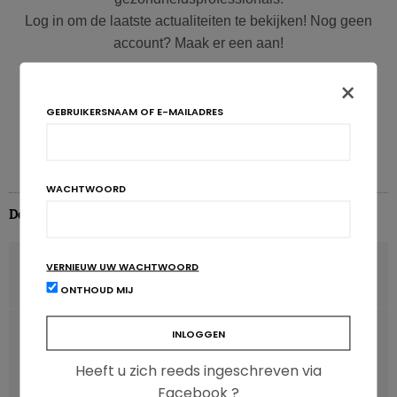
Log in om de laatste actualiteiten te bekijken! Nog geen
account? Maak er een aan!
×
Inloggen
Inschrijven
GEBRUIKERSNAAM OF E-MAILADRES
WACHTWOORD
De redactie
VORIG ARTIKEL
VERNIEUW UW WACHTWOORD
US Dietary Guidelines 2025-2030: een historische breuk
ONTHOUD MIJ
VOLGENDE ARTIKEL
Zorgen GLP-1-analogen voor een evenwichtiger
Heeft u zich reeds ingeschreven via
eetpatroon?
Facebook ?