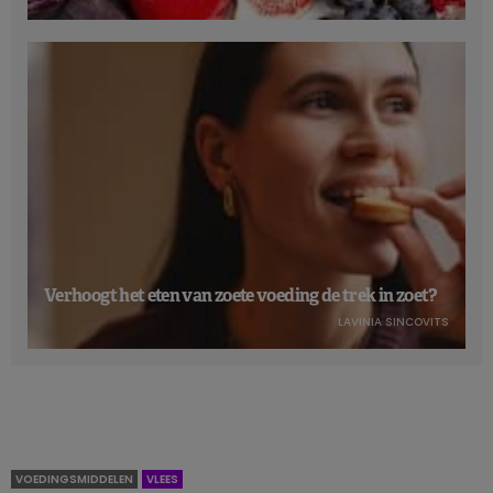
Daarnaast zet mindful eten ons aan om
ons af te vragen
waarom we eten
. Is het om mijn lichaam te voeden of om
een andere soort van honger te stillen (bv. honger naar
rust of connectie)?
”
Lees ook
:
EAT-Lancet dieet bevorderlijk voor mentaal welzijn
Mindful eten in onze huidige
maatschappij
Verhoogt het eten van zoete voeding de trek in zoet?
LAVINIA SINCOVITS
Naast mindful eten bestaat er ook
intuïtief eten
. Intuïtief
eten is ook aanvoelen. De bedoeling hier is om naar je
lichaam te luisteren. Je eet wanneer je honger hebt en
wat je lichaam nodig heeft. Je mag eten wat je wilt, want
niets is verboden. “
Maar dit kan riskant zijn, omdat het de
deur wijd kan openzetten voor misbruik van bijvoorbeeld
VOEDINGSMIDDELEN
VLEES