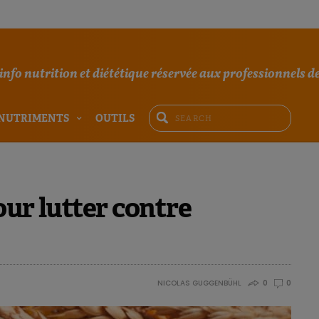
'info nutrition et diététique réservée aux professionnels de
NUTRIMENTS
OUTILS
our lutter contre
NICOLAS GUGGENBÜHL
0
0