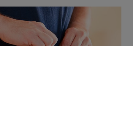
 European Gastroenterology Week apporte de nouvelles
ncer colorectal avec la prise de poids. Elle met en avant
our de taille chez les hommes d’âge mûr, sur le risque
ns et des patients atteints du syndrome Lynch, un syndrome qui