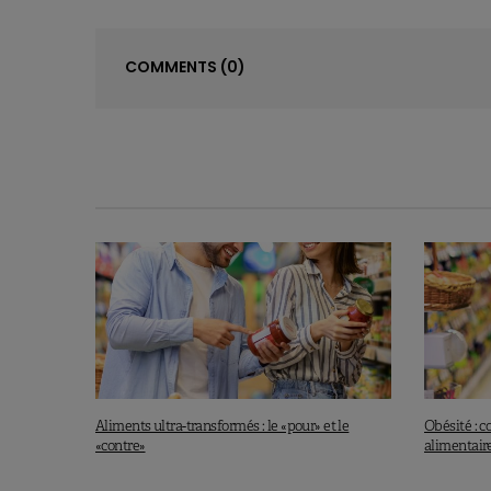
COMMENTS
(0)
Aliments ultra-transformés : le «pour» et le
Obésité : 
«contre»
alimentaire