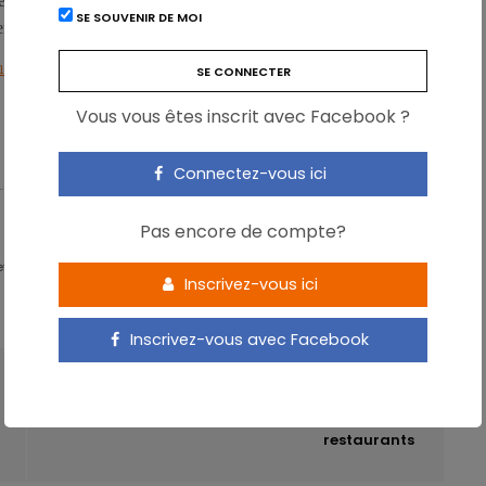
ter chez l’humain, ce qui devrait permettre de préciser le
potentiel
SE SOUVENIR DE MOI
erses maladies de civilisation liées à la suralimentation.
 114, Issue 10, November 2015, pp 1550-1559.
Vous vous êtes inscrit avec Facebook ?
TRANSIT
Connectez-vous ici
Pas encore de compte?
 - Partner & Senior Nutrition Expert - Karott'
Inscrivez-vous ici
Inscrivez-vous avec Facebook
ARTICLE SUIVANT
L’affichage des calories allège les menus des
restaurants