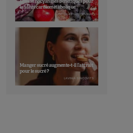
Les anthocyanines bénéfiques pour
la santé cardiométabolique
NICOLAS GUGGENBÜHL
Manger sucré augmente-t-il l’attrait
pour le sucré ?
LAVINIA SINCOVITS