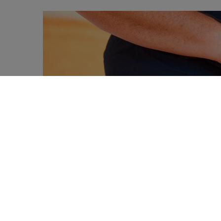
ème
Cette étude présentée à la 23
United
0
données, qui quantifient le risque de ca
SHARES
un effet évident de l’augmentation du t
de cancer de l’intestin.
L’étude a été menée chez des patients sai