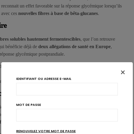
reconnait un effet favorable sur la réponse glycémique lorsqu’ils
t avec ces
nouvelles fibres à base de bêta-glucanes
.
ire
ibres solubles hautement fermentescibles
, que l’on retrouve
 qui bénéficie déjà de
deux allégations de santé en Europe
,
la réponse glycémique postprandiale.
deux nouvelles fibres à partir de ces composés: des
bêta-
×
s résistants hydrogénés
. Les voies métaboliques de ces
IDENTIFIANT OU ADRESSE E-MAIL
minées jusqu’à présent.
ce
MOT DE PASSE
le rat ainsi que dans un modèle de digestion humaine. Il ressort
ibres
n’entravent pas la croissance normale
du rat et
ramollit
a fermentation
, et ne provoquent donc pas de flatulence.
RENOUVELEZ VOTRE MOT DE PASSE