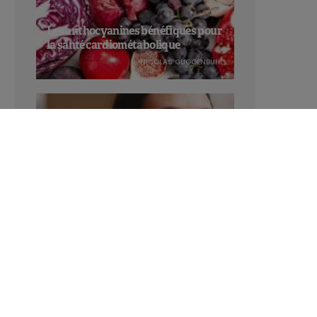
Les anthocyanines bénéfiques pour
la santé cardiométabolique
NICOLAS GUGGENBÜHL
Manger sucré augmente-t-il l’attrait
pour le sucré ?
LAVINIA SINCOVITS