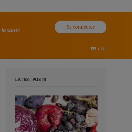
Se connecter
 la santé
FR
/
NL
LATEST POSTS