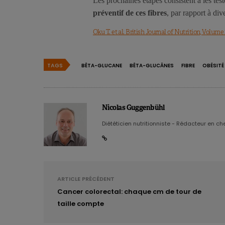
Les prochaines étapes consistent à les tes
préventif de ces fibres
, par rapport à div
Oku T. et al. British Journal of Nutrition, Volume
TAGS
BÊTA-GLUCANE
BÊTA-GLUCÂNES
FIBRE
OBÉSITÉ
Nicolas Guggenbühl
Diététicien nutritionniste - Rédacteur en chef
ARTICLE PRÉCÉDENT
Cancer colorectal: chaque cm de tour de
taille compte