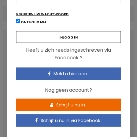
COMMENTS
(0)
VERNIEUW UW WACHTWOORD
ONTHOUD MIJ
LATEST POSTS
Heeft u zich reeds ingeschreven via
Facebook ?
Meld u hier aan
Nog geen account?
Schrijf u nu in
Anthocyanen: gunstig voor de cardiometabole
Schrijf u nu in via Facebook
gezondheid
NICOLAS GUGGENBÜHL