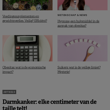
WETENSCHAP & NEWS
Voedingssupplementen en
gewichtsverlies. Veilig? Efficiënt?
Hypnose, een hulpmiddel in de
aanpak van obesitas?
Obesitas: wat is de economische
Suikers: wat is de veilige limiet?
impact?
Mysterie!
ARTIKELS
Darmkanker: elke centimeter van de
taille telt!