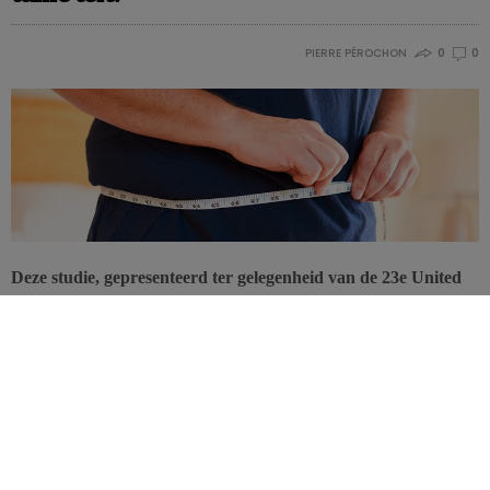
PIERRE PÉROCHON
0
0
Deze studie, gepresenteerd ter gelegenheid van de 23e United
European Gastroenterology Week, komt met nieuwe gegevens
om het risico op darmkanker bij gewichtstoename te
kwantificeren. De studie laat een duidelijk verband zien tussen
een verhoogde tailleomtrek bij mannen van middelbare leeftijd
en het risico op darmkanker.
Aan het onderzoek namen zowel gezonde patiënten deel als
patiënten met Lynchsyndroom. Bij dit syndroom is er sprake van