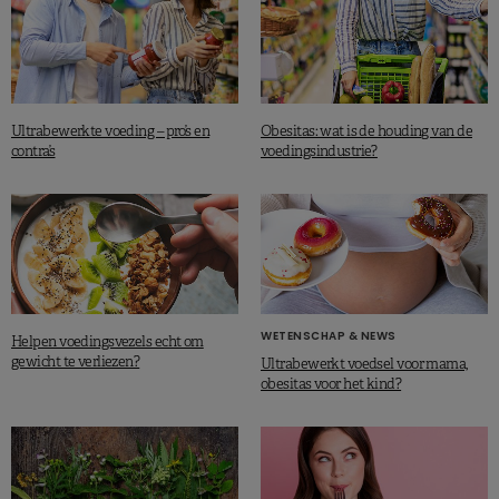
Ultrabewerkte voeding – pro’s en
Obesitas: wat is de houding van de
contra’s
voedingsindustrie?
WETENSCHAP & NEWS
Helpen voedingsvezels echt om
gewicht te verliezen?
Ultrabewerkt voedsel voor mama,
obesitas voor het kind?