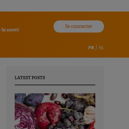
Se connecter
 la santé
FR
/
NL
LATEST POSTS