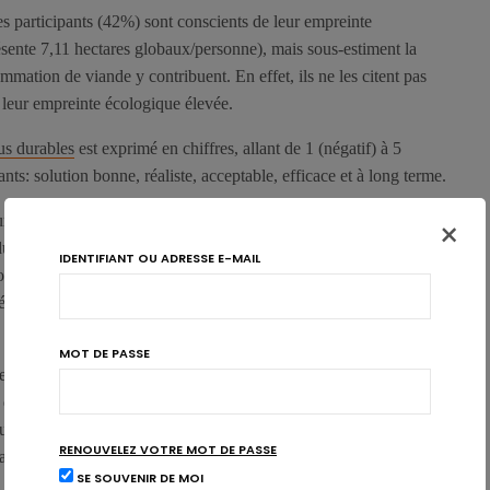
 les participants (42%) sont conscients de leur empreinte
ésente 7,11 hectares globaux/personne), mais sous-estiment la
mmation de viande y contribuent. En effet, ils ne les citent pas
e leur empreinte écologique élevée.
us durables
est exprimé en chiffres, allant de 1 (négatif) à 5
nts: solution bonne, réaliste, acceptable, efficace et à long terme.
r des solutions telles que la limitation des portions de viande et la
×
ction moins polluante, de poisson durable et de viande
IDENTIFIANT OU ADRESSE E-MAIL
ousiastes quant à la consommation de viande hybride (c’est-à-dire
ée par des ingrédients végétaux), de substituts végétaux et de
MOT DE PASSE
uement disposé à payer un prix plus élevé pour la viande
é que celle-ci est bénéfique pour l’homme et pour
useraient de payer des impôts pour la viande durable. En
RENOUVELEZ VOTRE MOT DE PASSE
bles à l’octroi de subventions pour les aliments durables.
SE SOUVENIR DE MOI