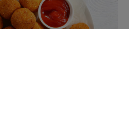
instrument de cuisine idéal: simple d’utilisation, rapide et
rostate s’en réjouit-elle autant que leur estomac? Une étude a
tre la consommation de plats frits plus d’une fois par
fureur
, à tel point que le régime alimentaire occidental est