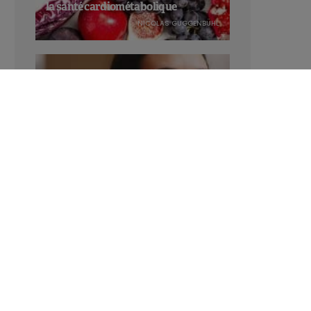
la santé cardiométabolique
NICOLAS GUGGENBÜHL
Manger sucré augmente-t-il l’attrait
pour le sucré ?
LAVINIA SINCOVITS