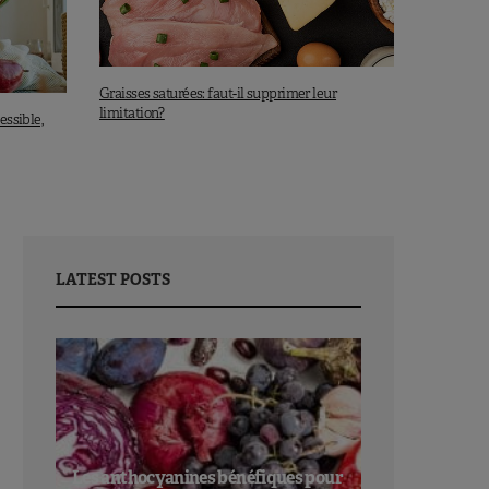
Graisses saturées: faut-il supprimer leur
limitation?
essible,
LATEST POSTS
Les anthocyanines bénéfiques pour