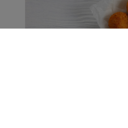
Pour certains hommes, la friteuse est l’
0
surtout, source de délices! Mais leur p
SHARES
mis en évidence l’existence d’un lien en
semaine et le cancer de la prostate.
Les friteries, snack-bars et
fastfoods font 
désormais inconcevable sans plats frits.