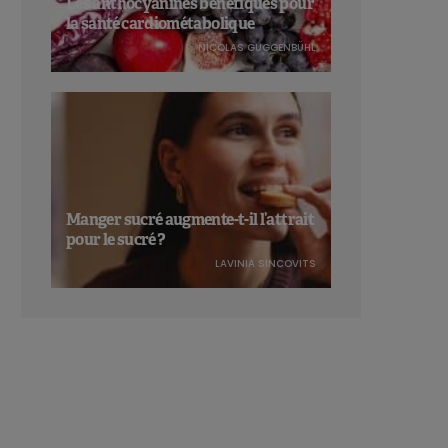
Les anthocyanines bénéfiques pour
la santé cardiométabolique
NICOLAS GUGGENBÜHL
Manger sucré augmente-t-il l’attrait
pour le sucré ?
LAVINIA SINCOVITS