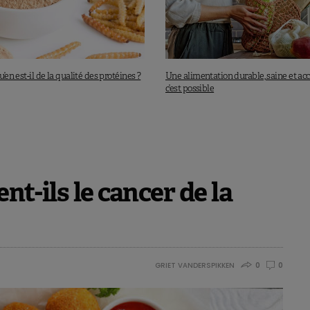
u’en est-il de la qualité des protéines ?
Une alimentation durable, saine et acc
c’est possible
ent-ils le cancer de la
GRIET VANDERSPIKKEN
0
0