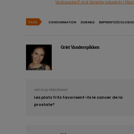
Vanhonacker F. et al, Appetite, volume 62, 1 March 
TAGS
CONSOMMATION
DURABLE
EMPREINTE ÉCOLOGIQ
Griet Vanderspikken
ARTICLE PRÉCÉDENT
Les plats frits favorisent-ils le cancer de la
prostate?