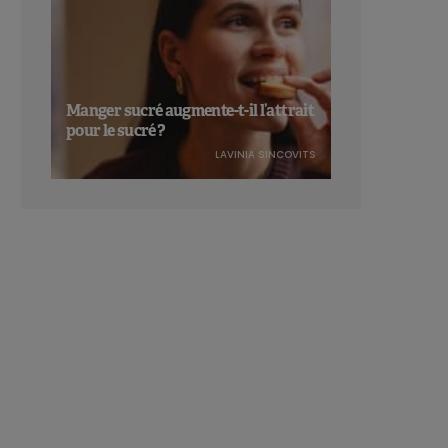
Manger sucré augmente-t-il l’attrait
pour le sucré ?
LAVINIA SINCOVITS