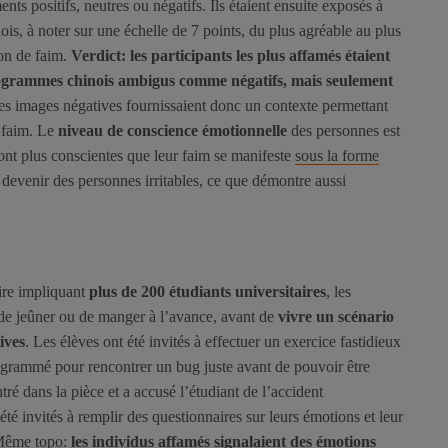
ts positifs, neutres ou négatifs. Ils étaient ensuite exposés à
, à noter sur une échelle de 7 points, du plus agréable au plus
ion de faim.
Verdict: les participants les plus affamés étaient
ctogrammes chinois ambigus comme négatifs, mais seulement
es images négatives fournissaient donc un contexte permettant
e faim. Le
niveau de conscience émotionnelle
des personnes est
nt plus conscientes que leur faim se manifeste
sous la forme
devenir des personnes irritables, ce que démontre aussi
ire impliquant
plus de 200 étudiants universitaires
, les
de jeûner ou de manger à l’avance, avant de
vivre un scénario
ives
. Les élèves ont été invités à effectuer un exercice fastidieux
programmé pour rencontrer un bug juste avant de pouvoir être
ré dans la pièce et a accusé l’étudiant de l’accident
été invités à remplir des questionnaires sur leurs émotions et leur
. Même topo:
les individus affamés signalaient des émotions