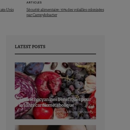
ARTICLES
tats-Unis
Sécurité alimentaire: 70% des volailles colonisées
par Campylobacter
LATEST POSTS
Les anthocyanines bénéfiques pour
la santé cardiométabolique
NICOLAS GUGGENBÜHL