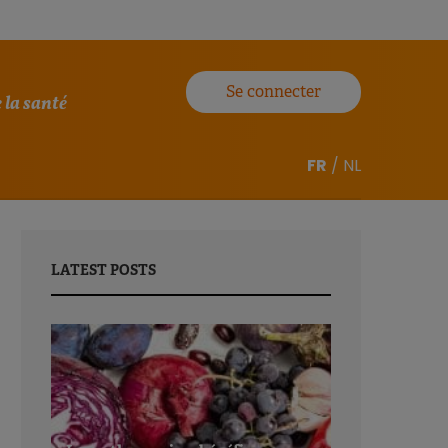
Se connecter
 la santé
FR
/
NL
LATEST POSTS