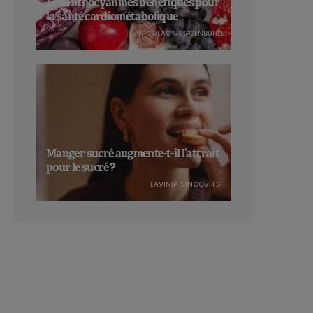
Les anthocyanines bénéfiques pour
la santé cardiométabolique
NICOLAS GUGGENBÜHL
Manger sucré augmente-t-il l’attrait
pour le sucré ?
LAVINIA SINCOVITS