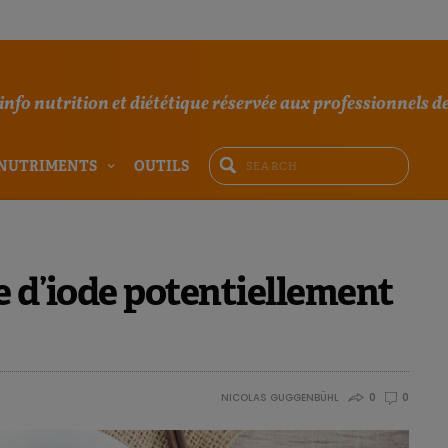
'info nutrition et diététique réservée aux professionnels de
NUTRIMENTS
OUTILS
e d’iode potentiellement
NICOLAS GUGGENBÜHL
0
0