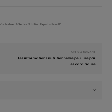
mation d’aliments et de compléments alimentaires
s plus vulnérables à l’excès d’iode. Il s’agit:
ctionnement thyroïdien
, une
maladie cardiaque
ou une
 - Partner & Senior Nutrition Expert - Karott'
 par un
médicament contenant de l’iode ou du lithium
;
es
, hors avis médical.
andations, à l’attention:
ARTICLE SUIVANT
a consommation de produits à base d’algues de leurs
Les informations nutritionnelles peu lues par
les cardiaques
arer les effets indésirables susceptibles d’être liés à la
mentaires
.
consommation d’algues est élevée, les algues font
isant à réduire fortement leur teneur en iode.