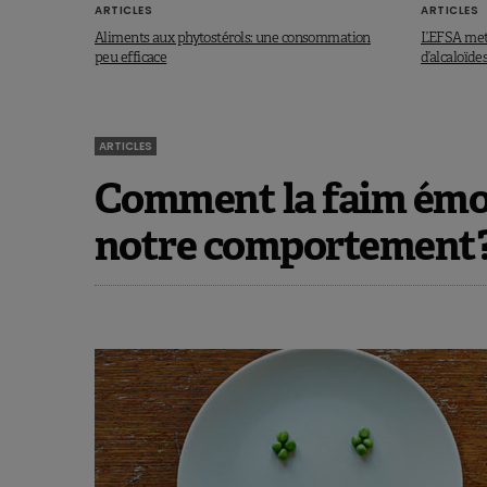
ARTICLES
ARTICLES
Aliments aux phytostérols: une consommation
L’EFSA met
peu efficace
d’alcaloïde
ARTICLES
Comment la faim émot
notre comportement