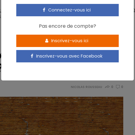
ARTICLES
Connectez-vous ici
Acides gras trans: jugés pas sûrs aux É
 en garde contre la présence
s pyrrolizidiniques dans le thé
Pas encore de compte?
Inscrivez-vous ici
ionnelle influence
Inscrivez-vous avec Facebook
?
NICOLAS ROUSSEAU
0
0