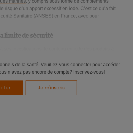
gues marines
, y compris sous forme de compléments
le risque d’un apport excessif en iode. C’est ce qu’a fait
curité Sanitaire (ANSES) en France, avec pour
.
 limite de sécurité
à ses investigations: le contenu en iode des produits à
ons de production, le procédé de transformation et le type
iches en iode sont les algues brunes laminaires et l’algue
ionnels de la santé. Veuillez-vous connecter pour accéder
èmement, l’Agence estime
que la consommation
ous n’avez pas encore de compte? Inscrivez-vous!
passement des limites supérieures de sécurité
(600
urtout lorsque l’on cumule consommation d’algues
cter
Je m'inscris
 et de
complément alimentaire à base d’algue
. Les
onctionnement de la thyroïde ainsi que des effets
rénal.