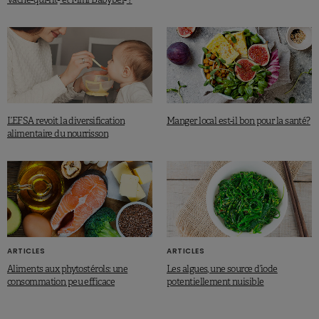
L’EFSA revoit la diversification
Manger local est-il bon pour la santé?
alimentaire du nourrisson
ARTICLES
ARTICLES
Aliments aux phytostérols: une
Les algues, une source d’iode
consommation peu efficace
potentiellement nuisible