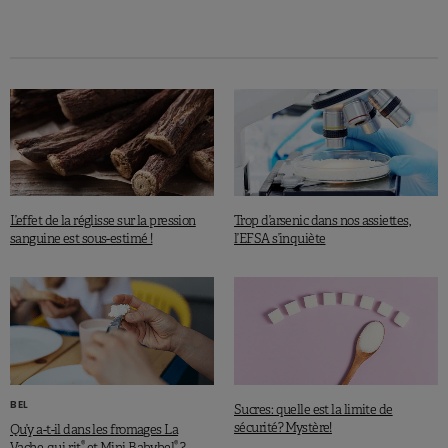
L’effet de la réglisse sur la pression
Trop d’arsenic dans nos assiettes,
sanguine est sous-estimé !
l’EFSA s’inquiète
BEL
Sucres: quelle est la limite de
sécurité? Mystère!
Qu’y a-t-il dans les fromages La
®
®
Vache-qui-rit
et Mini Babybel
?