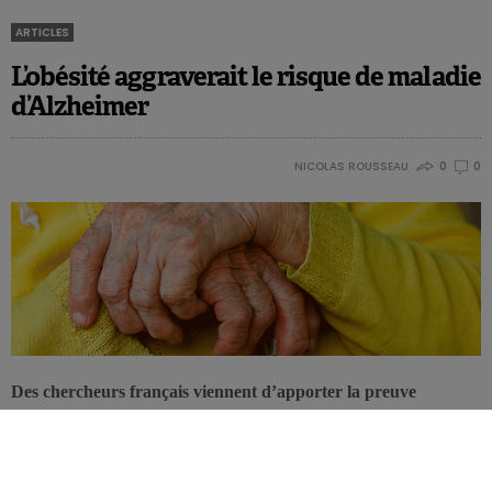
ARTICLES
L’obésité aggraverait le risque de maladie
d’Alzheimer
NICOLAS ROUSSEAU
0
0
Des chercheurs français viennent d’apporter la preuve
expérimentale de l’existence d’une relation entre obésité et
maladie d’Alzheimer. Ces travaux, réalisés chez la souris et
publiés dans la revue
Diabetes
, révèlent que l’obésité aggrave