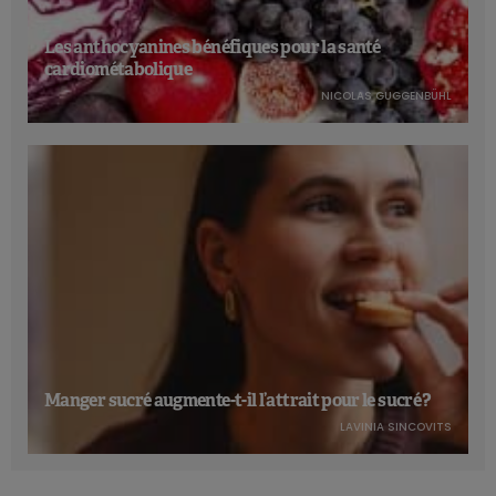
Les anthocyanines bénéfiques pour la santé
cardiométabolique
NICOLAS GUGGENBÜHL
Manger sucré augmente-t-il l’attrait pour le sucré ?
LAVINIA SINCOVITS