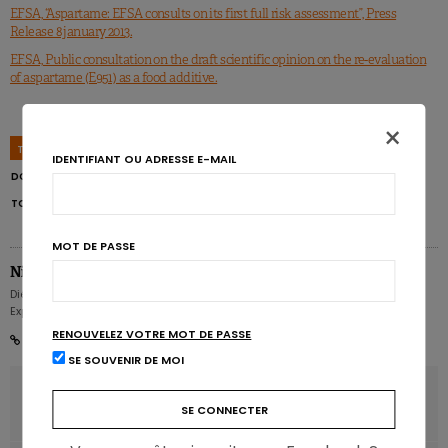
EFSA, “Aspartame: EFSA consults on its first full risk assessment”, Press
Release 8 january 2013.
EFSA, Public consultation on the draft scientific opinion on the re-evaluation
of aspartame (E951) as a food additive.
×
TAGS
ADDITIFS
ASPARTAME
COMMISSION EUROPÉENNE
IDENTIFIANT OU ADRESSE E-MAIL
DOSE JOURNALIÈRE ACCEPTABLE
EDULCORANTS
EFSA
SÉCURITÉ
TOXICITÉ
MOT DE PASSE
Nicolas Guggenbühl
Diététicien nutritionniste - Rédacteur en chef - Partner & Senior Nutrition
Expert - Karott'
RENOUVELEZ VOTRE MOT DE PASSE
SE SOUVENIR DE MOI
ARTICLE PRÉCÉDENT
L’obésité aggraverait le risque de maladie d’Alzheimer