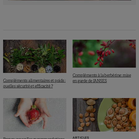
Source
Anses, 8 juin 2023.
Compléments à la berbérine: mise
Compléments alimentaires et poids :
en garde de l’ANSES
quelles sécurité et efficacité ?
ARTICLES