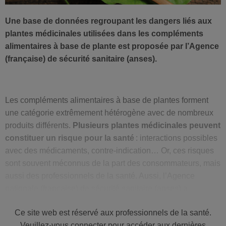
Une base de données regroupant les dangers liés aux
plantes médicinales utilisées dans les compléments
alimentaires à base de plante est proposée par l’Agence
(française) de sécurité sanitaire (anses).
Les compléments alimentaires à base de plantes forment
une catégorie extrêmement hétérogène avec de nombreux
produits différents.
Plusieurs plantes médicinales peuvent
constituer un risque pour la santé
: interactions possibles
avec des médicaments, contre-indication… Or, ces risques
sont souvent méconnus de la part des consommateurs, mais
aussi des professionnels de la santé. Aussi, l’Agence
nationale (française) de sécurité sanitaire (anses) a
développé un
outil très utile
, qu’elle met
à la disposition
Ce site web est réservé aux professionnels de la santé.
des professionnels de la santé
, dans le but de prévenir les
Veuillez-vous connecter pour accéder aux dernières