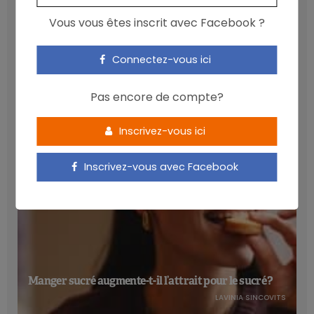
spécialisés, mais payants. L’anses a mené le travail
Vous vous êtes inscrit avec Facebook ?
d’analyse en se fondant sur les monographies de l’EMA, a
adapté les mentions et restrictions existantes pour les
Les anthocyanines bénéfiques pour la santé
Connectez-vous ici
médicaments à base de plantes et les a transposées aux
cardiométabolique
compléments alimentaires à base de plantes.
L’outil liste
NICOLAS GUGGENBÜHL
Pas encore de compte?
l’ensemble des précautions d’emploi
,
recommandations
,
contre-indications
et
interactions médicamenteuses
Inscrivez-vous ici
potentielles. Une première en Europe, qui vise à aider les
professionnels de la santé dans les conseils prodigués aux
Inscrivez-vous avec Facebook
patients qui utilisent des compléments alimentaires à base
de plantes.
Télécharger l’outil sur les plantes médicinales
Manger sucré augmente-t-il l’attrait pour le sucré ?
LAVINIA SINCOVITS