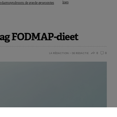
loep
redarmsyndroom: de goede gewoontes
aag FODMAP-dieet
LA RÉDACTION - DE REDACTIE
0
0