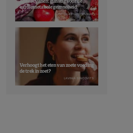
Anthocyanen: gunstig voor de
cardiometabole gezondheid
NICOLAS GUGGENBÜHL
Verhoogt het eten van zoete voeding
de trek in zoet?
LAVINIA SINCOVITS