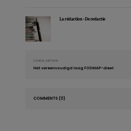
La rédaction - De redactie
VORIG ARTIKEL
Het vereenvoudigd laag FODMAP-dieet
D
COMMENTS
(0)