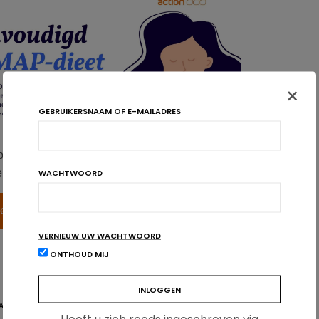
×
GEBRUIKERSNAAM OF E-MAILADRES
oegankelijk voor gezondheidsprofessionals.
WACHTWOORD
iten te bekijken! Nog geen account? Maak er een aan!
gen
Inschrijven
VERNIEUW UW WACHTWOORD
ONTHOUD MIJ
AFIEK
PDS
PRIKKELBARE DARM
PRIKKELBAREDARMSYNDROOM
Heeft u zich reeds ingeschreven via