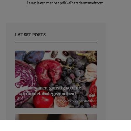
Leren leven met het prikkelbaredarmsyndroom
LATEST POSTS
Anthocyanen: gunstig voor de
cardiometabole gezondheid
NICOLAS GUGGENBÜHL