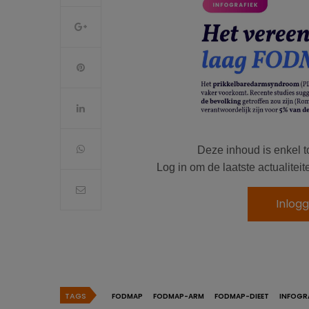
Deze inhoud is enkel t
Log in om de laatste actualite
Inlog
TAGS
FODMAP
FODMAP-ARM
FODMAP-DIEET
INFOGR