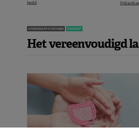
beeld
Prikkelba
VOEDINGSPATRONEN
FODMAP
Het vereenvoudigd l