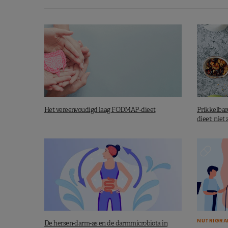
Het vereenvoudigd laag FODMAP-dieet
Prikkelba
dieet: niet
NUTRIGRA
De hersen-darm-as en de darmmicrobiota in