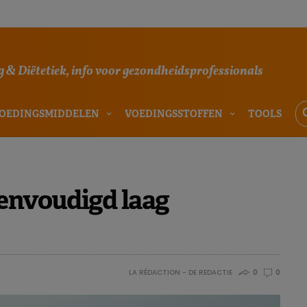
 & Diëtetiek, info voor gezondheidsprofessionals
OEDINGSMIDDELEN
VOEDINGSSTOFFEN
TOOLS
eenvoudigd laag
LA RÉDACTION - DE REDACTIE
0
0