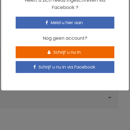
Facebook ?
Meld u hier aan
Nog geen account?
Schrijf u nu in
VOLGENDE ARTIKEL
Schrijf u nu in via Facebook
Welke invloed heeft ontbijten op het gewicht?
ownload de infografiek