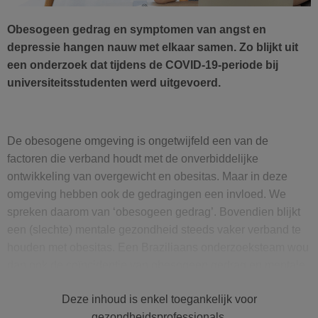
Obesogeen gedrag en symptomen van angst en
depressie hangen nauw met elkaar samen. Zo blijkt uit
een onderzoek dat tijdens de COVID-19-periode bij
universiteitsstudenten werd uitgevoerd.
De obesogene omgeving is ongetwijfeld een van de
factoren die verband houdt met de onverbiddelijke
ontwikkeling van overgewicht en obesitas. Maar in deze
omgeving hebben ook de gedragingen een invloed. We
spreken daarom van ‘obesogeen gedrag’. Bovendien blijkt
een (slechte) mentale gezondheid steeds vaker verband te
houden met obesitas. Een Braziliaans onderzoeksteam wou
dan ook de coïncidentie van obesogeen gedrag en mentale
gezondheid bestuderen aan de hand van deze studie bij
Deze inhoud is enkel toegankelijk voor
universiteitsstudenten tijdens de COVID-19-pandemie. Uit
gezondheidsprofessionals.