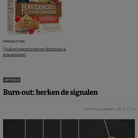
PRODUCTEN
Quaker havermoutrepen framboos &
granaatappel
ARTIKELS
Burn-out: herken de signalen
NATHALIE DUMONT
0
0