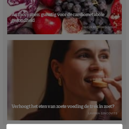
Anthocyanen: gunstig voor de cardiometabole
gezondheid
NICOLAS GUGGENBÜHL
Verhoogt het eten van zoete voeding de trek in zoet?
LAVINIA SINCOVITS