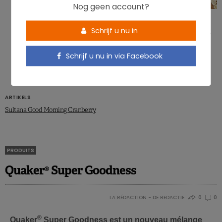
Nog geen account?
ARTIKELS
Schrijf u nu in
Havermout geeft meer verzadiging
dan cornflakes
Schrijf u nu in via Facebook
ARTIKELS
Sultana Good Morning Cranberry
PRODUITS
Quaker® Super Goodness
LA RÉDACTION - DE REDACTIE
0
0
®
Quaker
Super Goodness est un nouveau mélange