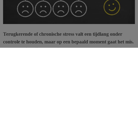
Terugkerende of chronische stress valt een tijdlang onder
controle te houden, maar op een bepaald moment gaat het mis.
Als stress ziekelijk wordt, is er gevaar. Een burn-out tijdig
herkennen is dan ook essentieel.
“Een burn-out is een ziekte van de geest die rouwt om zijn ideaal”,
zei Freudenberger, een van de psychoanalytici die in de jaren
zeventig als eerste over burn-out sprak, naar aanleiding van een
studie over de beroepsmatige uitputting van verzorgenden.
Van burn-in naar burn-out
In een fase van normale stress handelt of reageert elke persoon door
zich aan te passen onder impuls van het orthosympathische
zenuwstelsel. Vervolgens daalt de druk onder impuls van het