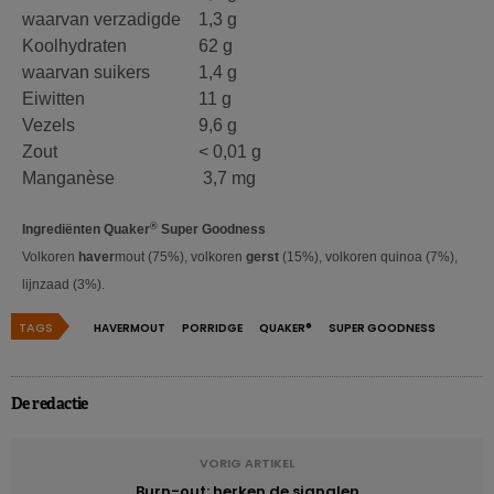
waarvan verzadigde
1,3 g
Koolhydraten
62 g
waarvan suikers
1,4 g
Eiwitten
11 g
Vezels
9,6 g
Zout
< 0,01 g
Manganèse
3,7 mg
®
Ingrediënten Quaker
Super Goodness
Volkoren
haver
mout (75%), volkoren
gerst
(15%), volkoren quinoa (7%),
lijnzaad (3%).
TAGS
HAVERMOUT
PORRIDGE
QUAKER®
SUPER GOODNESS
De redactie
VORIG ARTIKEL
Burn-out: herken de signalen