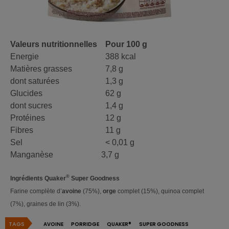
Valeurs nutritionnelles
Pour 100 g
Energie
388 kcal
Matières grasses
7,8 g
dont saturées
1,3 g
Glucides
62 g
dont sucres
1,4 g
Protéines
12 g
Fibres
11 g
Sel
< 0,01 g
Manganèse
3,7 g
®
Ingrédients Quaker
Super Goodness
Farine complète d’
avoine
(75%),
orge
complet (15%), quinoa complet
(7%), graines de lin (3%).
TAGS
AVOINE
PORRIDGE
QUAKER®
SUPER GOODNESS