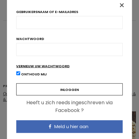
×
GEBRUIKERSNAAM OF E-MAILADRES
WACHTWOORD
VERNIEUW UW WACHTWOORD
ONTHOUD MIJ
PRODUCTEN
PRODUCTEN
Quaker Havermout Breaks Banaan
Quaker havermoutrepen framboos &
& Pecannoot
granaatappel
Heeft u zich reeds ingeschreven via
Facebook ?
Meld u hier aan