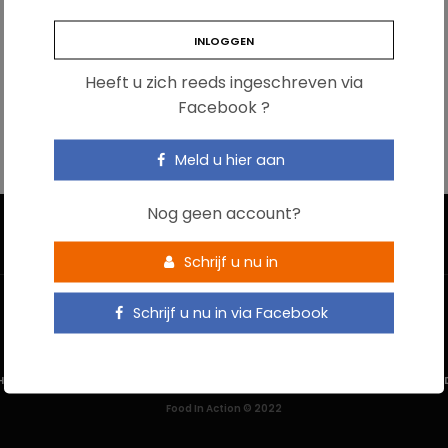
Heeft u zich reeds ingeschreven via
Facebook ?
Meld u hier aan
Nog geen account?
Schrijf u nu in
Schrijf u nu in via Facebook
HOME
CONTACTEER ONS
GEBRUIKSVOORWAARDEN
PRIVACYBELEI
Food In Action © 2022