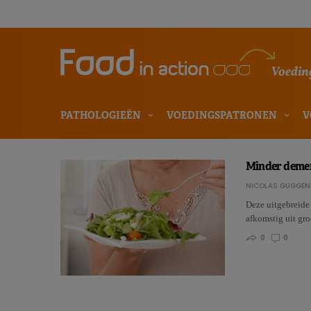
Voeding
PATHOLOGIEËN
VOEDINGSPATRONEN
V
Minder dement
NICOLAS GUGGEN
Deze uitgebreide
afkomstig uit gro
0
0