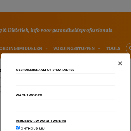
 & Diëtetiek, info voor gezondheidsprofessionals
OEDINGSMIDDELEN
VOEDINGSSTOFFEN
TOOLS
×
ie met nitraten uit groenten
GEBRUIKERSNAAM OF E-MAILADRES
BÜHL
 studie meldt een omgekeerd verband tussen de aanvoer van nitraten,
enten, en het optreden van dementie. In tegenstelling t…
WACHTWOORD
VERNIEUW UW WACHTWOORD
ONTHOUD MIJ