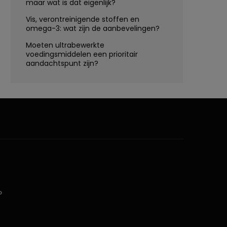
maar wat is dat eigenlijk?
Vis, verontreinigende stoffen en
omega-3: wat zijn de aanbevelingen?
Moeten ultrabewerkte
voedingsmiddelen een prioritair
aandachtspunt zijn?
D