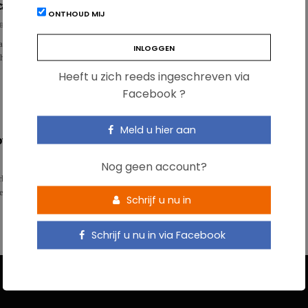
ca nutteloos?
ONTHOUD MIJ
BÜHL
aan gepubliceerde studies komt het gebruik van probiotica, met name bij
handeling, steeds meer onder vuur te liggen. Wij tr…
Heeft u zich reeds ingeschreven via
Facebook ?
Meld u hier aan
otica bij kinderen: aanbevelingen
Nog geen account?
kte onderzoek naar het gebruik van pre- en probiotica bij kinderen kan dit
eltreffende maatregel zijn……
Schrijf u nu in
Schrijf u nu in via Facebook