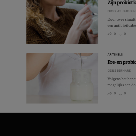
Zijn probioti
NICOLAS GUGGEN
Door twee simult
een antibioticabe
0
0
ARTIKELS
Pre- en probi
ODILE BERNARD
Volgens het beper
mogelijks een do
0
0