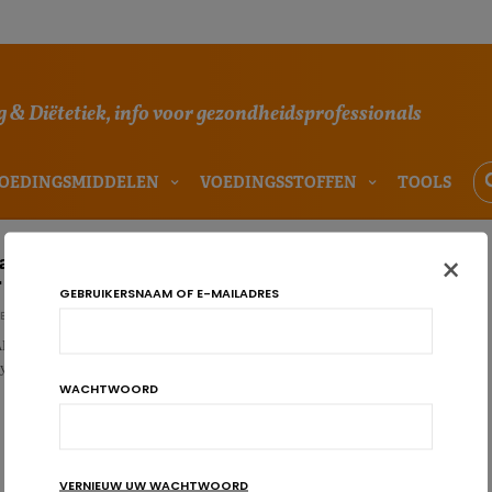
 & Diëtetiek, info voor gezondheidsprofessionals
OEDINGSMIDDELEN
VOEDINGSSTOFFEN
TOOLS
×
armsyndroom en laag FODMAP-dieet: niet zomaar aan
 te schrijven
GEBRUIKERSNAAM OF E-MAILADRES
E REDACTIE
dieet kan soms nuttig zijn voor wie lijdt aan het
yndroom. Maar deze optie zou pas mogen worden aangewend nadat alle
WACHTWOORD
VERNIEUW UW WACHTWOORD