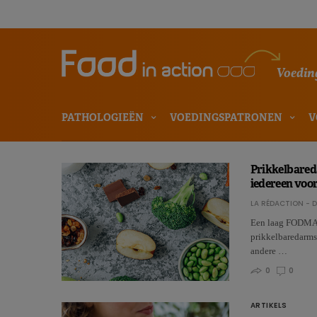
Voeding
PATHOLOGIEËN
VOEDINGSPATRONEN
V
Prikkelbared
iedereen voor
LA RÉDACTION - D
Een laag FODMAP-
prikkelbaredarms
andere …
0
0
ARTIKELS