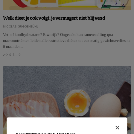
Welk dieet je ook volgt, je vermagert niet blijvend
NICOLAS GUGGENBÜHL
Vet- of koolhydraatarm? Eiwitrijk? Ongeacht hun samenstelling qua
macronutriënten leiden alle restrictieve diëten tot een matig gewichtsverlies na
6 maanden…
0
0
×
GEBRUIKERSNAAM OF E-MAILADRES