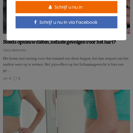
Schrijf u nu in
Schrijf u nu in via Facebook
Steeds opnieuw diëten, nefaste gevolgen voor het hart?
ODILE BERNARD
Het komt niet weinig voor dat iemand een dieet begint, het dan stopzet om het
nadien weer op te nemen. Het jojo-effect op het lichaamsgewicht is hier een
ge…
0
0