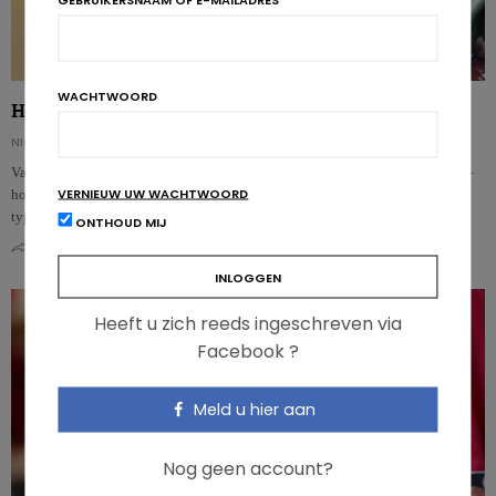
WACHTWOORD
Het ketogeen dieet: de nieuwe trend die niet overtuigt
NICOLAS GUGGENBÜHL
Vandaag beleeft het ketogeen dieet – een streng koolhydraatarm eetpatroon –
VERNIEUW UW WACHTWOORD
hoogdagen. Het blijkt nochtans niet efficiënter om te vermageren of diabetes
typ…
ONTHOUD MIJ
0
0
Heeft u zich reeds ingeschreven via
Facebook ?
Meld u hier aan
Nog geen account?