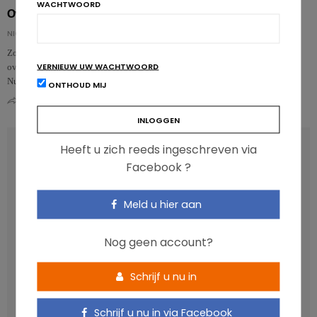
WACHTWOORD
Overgewicht en duurzame voeding: dezelfde strijd?
NICOLAS GUGGENBÜHL
Zou de keuze voor duurzame voeding een efficiënte strategie zijn om
VERNIEUW UW WACHTWOORD
overgewicht en obesitas te voorkomen? Dat is alvast wat de cohortstudie van
NutriNet-San…
ONTHOUD MIJ
0
0
RECENT POSTS
Heeft u zich reeds ingeschreven via
Facebook ?
Anthocyanen: gunstig voor de cardiometabole
gezondheid
Meld u hier aan
Verhoogt het eten van zoete voeding de trek in zoet?
Nog geen account?
Een gezonde darmmicrobiota is goed, maar wat is dat
eigenlijk?
Schrijf u nu in
Vis, verontreinigende stoffen en omega-3: wat zijn de
aanbevelingen?
Schrijf u nu in via Facebook