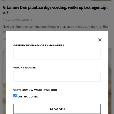
Vitamine D en plantaardige voeding: welke oplossingen zijn
er?
NICOLAS GUGGENBÜHL
Heel veel bronnen van vitamine D zijn er niet, en de meeste zijn dierlijk. Hoe
krijg je dan toch voldoende vitamine D binnen als je …
×
0
0
GEBRUIKERSNAAM OF E-MAILADRES
WACHTWOORD
VERNIEUW UW WACHTWOORD
ONTHOUD MIJ