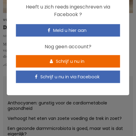
Heeft u zich reeds ingeschreven via
Facebook ?
VOEDINGSPATRONEN
Dierlijke en plantaardige eiwitten: in welke verhouding?
Meld u hier aan
NICOLAS GUGGENBÜHL
Meer plantaardige eiwitten is de algemene boodschap voor een gezonde
Nog geen account?
voeding. Maar hoever mag je hierin gaan? Volgens deze studie zouden
dierlijke eiwitten …
Schrijf u nu in
0
0
Schrijf u nu in via Facebook
RECENT POSTS
Anthocyanen: gunstig voor de cardiometabole
gezondheid
Verhoogt het eten van zoete voeding de trek in zoet?
Een gezonde darmmicrobiota is goed, maar wat is dat
eigenlijk?