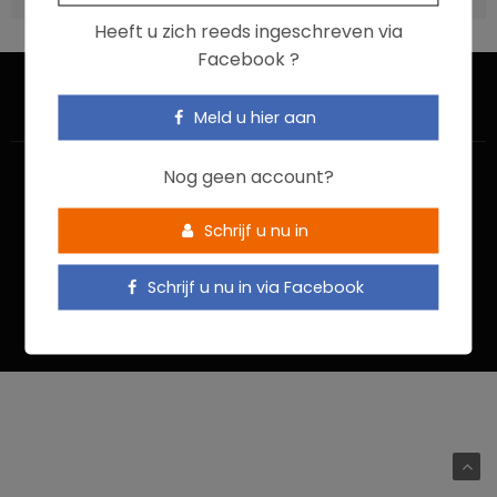
Heeft u zich reeds ingeschreven via
Facebook ?
Meld u hier aan
Nog geen account?
Schrijf u nu in
HOME
CONTACTEER ONS
GEBRUIKSVOORWAARDEN
Schrijf u nu in via Facebook
PRIVACYBELEID
Food In Action © 2022