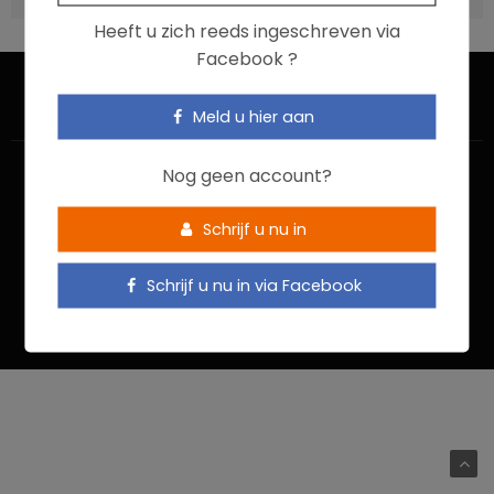
Heeft u zich reeds ingeschreven via
Facebook ?
Meld u hier aan
Nog geen account?
Schrijf u nu in
HOME
CONTACTEER ONS
GEBRUIKSVOORWAARDEN
Schrijf u nu in via Facebook
PRIVACYBELEID
Food In Action © 2022