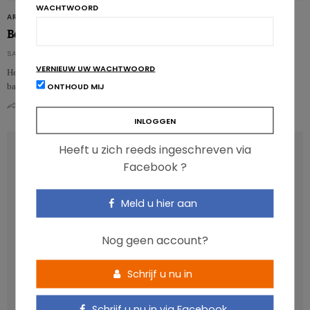
WACHTWOORD
ARTIKELS
Borstvoeding beschermt baby tegen voedselallergieën
SARA NASRI
VERNIEUW UW WACHTWOORD
Het is welgeweten dat borstvoeding de beste voeding is voor de pasgeboren
ONTHOUD MIJ
baby om het risico op een voedselallergie……
0
0
Heeft u zich reeds ingeschreven via
RECENT POSTS
Facebook ?
Anthocyanen: gunstig voor de cardiometabole
Meld u hier aan
gezondheid
Verhoogt het eten van zoete voeding de trek in zoet?
Nog geen account?
Een gezonde darmmicrobiota is goed, maar wat is dat
eigenlijk?
Schrijf u nu in
Vis, verontreinigende stoffen en omega-3: wat zijn de
aanbevelingen?
Schrijf u nu in via Facebook