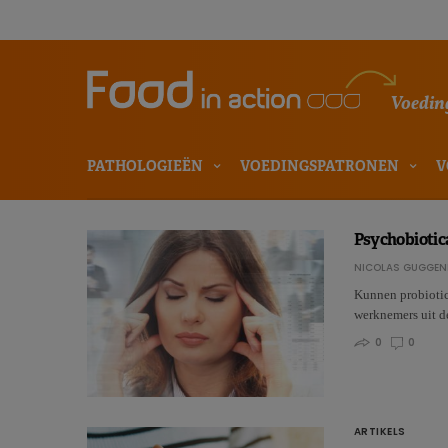
Voeding
PATHOLOGIEËN
VOEDINGSPATRONEN
V
Psychobiotica
NICOLAS GUGGEN
Kunnen probiotica
werknemers uit d
0
0
ARTIKELS