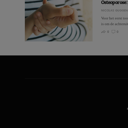
Osteoporose: 
NICOLAS GUGGEN
Voor het eerst to
is om de achter
0
0