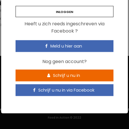
probiotica om de botten te beschermen
BÜHL
ont een studie bij de mens aan dat de consumptie van probiotica doeltreffend
Heeft u zich reeds ingeschreven via
uitgang van de botmassa……
Facebook ?
Meld u hier aan
Nog geen account?
Schrijf u nu in
Schrijf u nu in via Facebook
HOME
CONTACTEER ONS
GEBRUIKSVOORWAARDEN
PRIVACYBELEI
Food In Action © 2022