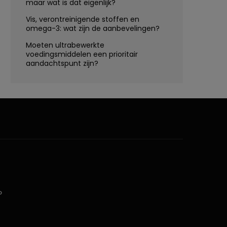
maar wat is dat eigenlijk?
Vis, verontreinigende stoffen en
omega-3: wat zijn de aanbevelingen?
Moeten ultrabewerkte
voedingsmiddelen een prioritair
aandachtspunt zijn?
D