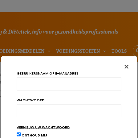
 & Diëtetiek, info voor gezondheidsprofessionals
OEDINGSMIDDELEN
VOEDINGSSTOFFEN
TOOLS
×
 om stress tegen te gaan
GEBRUIKERSNAAM OF E-MAILADRES
BÜHL
 stress, angst en slapeloosheid verminderen? Volgens een proefstudie bij
e IT-sector alvast wel. Welkom in de wereld van de…
WACHTWOORD
VERNIEUW UW WACHTWOORD
ONTHOUD MIJ