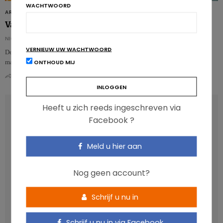
WACHTWOORD
ARTIKELS
Van maïs tot cornflakes gaan er polyfenolen verloren
NICOLAS GUGGENBÜHL
VERNIEUW UW WACHTWOORD
De nutritionele samenstelling van cornflakes verbeteren door polyfenolrijke
ONTHOUD MIJ
maïs te gebruiken? Dat klinkt als een goed idee, maar heeft geen……
0
0
Heeft u zich reeds ingeschreven via
RECENT POSTS
Facebook ?
Anthocyanen: gunstig voor de cardiometabole
Meld u hier aan
gezondheid
Verhoogt het eten van zoete voeding de trek in zoet?
Nog geen account?
Een gezonde darmmicrobiota is goed, maar wat is dat
eigenlijk?
Schrijf u nu in
Vis, verontreinigende stoffen en omega-3: wat zijn de
aanbevelingen?
Schrijf u nu in via Facebook