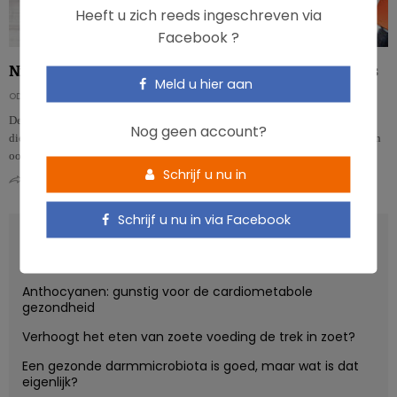
Heeft u zich reeds ingeschreven via
Facebook ?
Nieuwe voedingsaanbevelingen voor ultra-marathonlopers
Meld u hier aan
ODILE BERNARD
De voedingsbehoeften van (top)sporters zijn natuurlijk niet gelijkaardig aan
Nog geen account?
die van een gemiddeld volwassen persoon. Het advies rond voeding moet dan
ook a…
Schrijf u nu in
0
0
Schrijf u nu in via Facebook
RECENT POSTS
Anthocyanen: gunstig voor de cardiometabole
gezondheid
Verhoogt het eten van zoete voeding de trek in zoet?
Een gezonde darmmicrobiota is goed, maar wat is dat
eigenlijk?