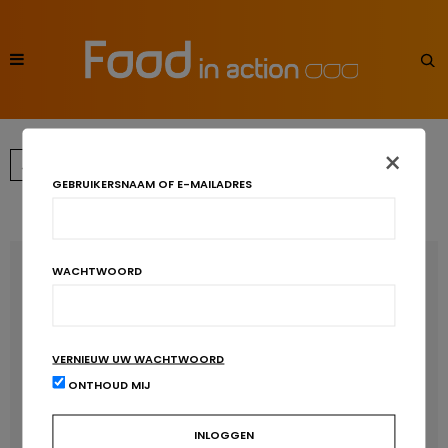
×
←
1
2
GEBRUIKERSNAAM OF E-MAILADRES
RECENT POSTS
WACHTWOORD
Anthocyanen: gunstig voor de cardiometabole
gezondheid
VERNIEUW UW WACHTWOORD
Verhoogt het eten van zoete voeding de trek in zoet?
ONTHOUD MIJ
Een gezonde darmmicrobiota is goed, maar wat is dat
eigenlijk?