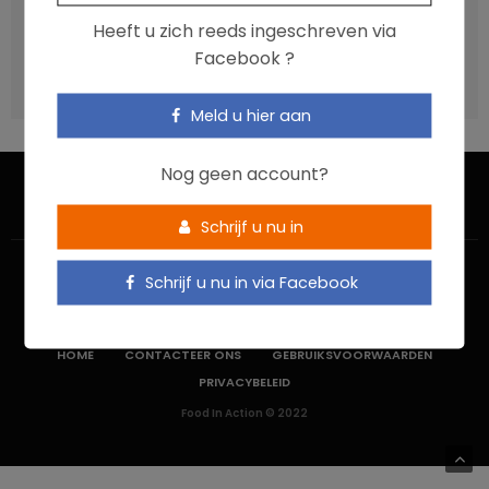
Vis, verontreinigende stoffen en omega-3: wat zijn de
Heeft u zich reeds ingeschreven via
aanbevelingen?
Facebook ?
Moeten ultrabewerkte voedingsmiddelen een prioritair
aandachtspunt zijn?
Meld u hier aan
Nog geen account?
Schrijf u nu in
Schrijf u nu in via Facebook
HOME
CONTACTEER ONS
GEBRUIKSVOORWAARDEN
PRIVACYBELEID
Food In Action © 2022