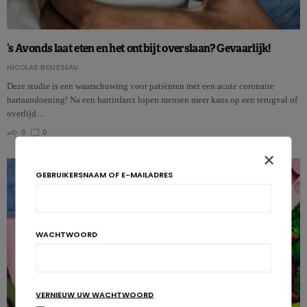
‘s Avonds laat eten en het ontbijt overslaan? Gevaarlijk!
NICOLAS ROUSSEAU
Deze studie is een waarschuwing voor patiënten met een acute coronaire
hartaandoening! Na een hartinfarct lopen mensen meer kans op een terugval of
overlijd…
0
0
×
GEBRUIKERSNAAM OF E-MAILADRES
WACHTWOORD
VERNIEUW UW WACHTWOORD