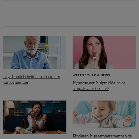
aangewezen bij patiënten die deze geneesmiddelen,
volgens de onderzoekers, gebruikten als vervanging van
gezondere voedingsgewoonten en niet als aanvulling.
Al onze artikels over het
ontbijt
Het
ontbijt van Belgen
doorgelicht (Nutrigraphics)
WETENSCHAP & NEWS
Lage botdichtheid, een voorteken
van dementie?
Hypnose, een hulpmiddel in de
Musse G. et al., Eur J Prev Cardiol., 2019.
aanpak van obesitas?
Kinderen: hun temperament en de