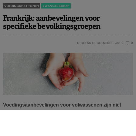
VOEDINGSPATRONEN
ZWANGERSCHAP
Frankrijk: aanbevelingen voor
specifieke bevolkingsgroepen
NICOLAS GUGGENBÜHL
0
0
Voedingsaanbevelingen voor volwassenen zijn niet
zomaar van toepassing op iedereen. Sommige
bevolkingsgroepen – zoals kinderen, zwangere of
zogende vrouwen en senioren – hebben andere
behoeften. Voor hen vaardigde het Franse agentschap