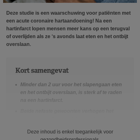
Deze studie is een waarschuwing voor patiënten met
een acute coronaire hartaandoening! Na een
hartinfarct lopen mensen meer kans op een terugval
of overlijden als ze ‘s avonds laat eten en het ontbijt
overslaan.
Kort samengevat
Minder dan 2 uur voor het slapengaan eten
en het ontbijt overslaan, is sterk af te raden
na een hartinfarct.
Beide nefaste gewoonten verhogen het
risico op cardiovasculaire aandoeningen
binnen de 30 dagen na het ontslag uit het
Deze inhoud is enkel toegankelijk voor
ziekenhuis.
gezondheidsprofessionals.