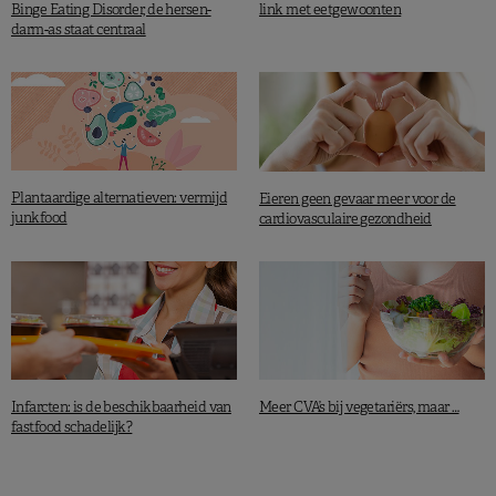
Binge Eating Disorder, de hersen-
link met eetgewoonten
darm-as staat centraal
Plantaardige alternatieven: vermijd
Eieren geen gevaar meer voor de
junkfood
cardiovasculaire gezondheid
Infarcten: is de beschikbaarheid van
Meer CVA’s bij vegetariërs, maar …
fastfood schadelijk?