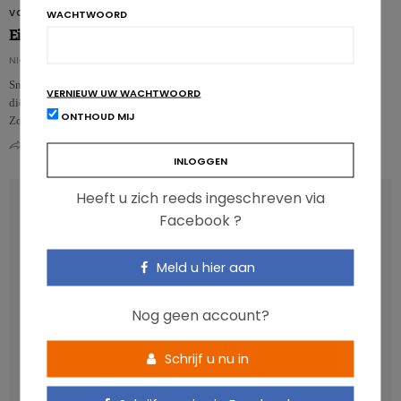
VOEDINGSPATRONEN
WACHTWOORD
Eiwitrijke diëten gevaarlijk voor het hart
NICOLAS GUGGENBÜHL
Snel afvallen zonder aan spiermassa in te boeten? Dat is wat hypereiwitrijke
VERNIEUW UW WACHTWOORD
diëten beloven. De keerzijde van de medaille lijkt echter minder positief.
ONTHOUD MIJ
Zo&#…
0
0
Heeft u zich reeds ingeschreven via
RECENT POSTS
Facebook ?
Anthocyanen: gunstig voor de cardiometabole
Meld u hier aan
gezondheid
Verhoogt het eten van zoete voeding de trek in zoet?
Nog geen account?
Een gezonde darmmicrobiota is goed, maar wat is dat
eigenlijk?
Schrijf u nu in
Vis, verontreinigende stoffen en omega-3: wat zijn de
aanbevelingen?