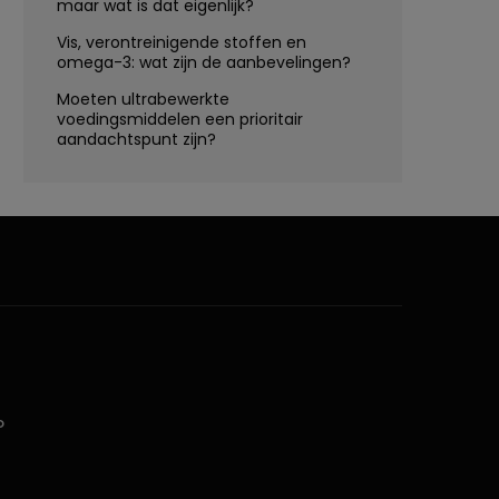
maar wat is dat eigenlijk?
Vis, verontreinigende stoffen en
omega-3: wat zijn de aanbevelingen?
Moeten ultrabewerkte
voedingsmiddelen een prioritair
aandachtspunt zijn?
D