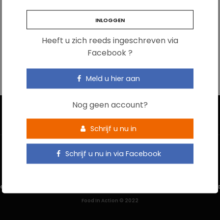
Heeft u zich reeds ingeschreven via
Facebook ?
Meld u hier aan
Nog geen account?
Schrijf u nu in
Schrijf u nu in via Facebook
HOME
CONTACTEER ONS
GEBRUIKSVOORWAARDEN
PRIVACYBELEI
Food In Action © 2022