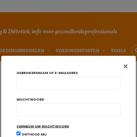
 & Diëtetiek, info voor gezondheidsprofessionals
OEDINGSMIDDELEN
VOEDINGSSTOFFEN
TOOLS
×
GEBRUIKERSNAAM OF E-MAILADRES
WACHTWOORD
VERNIEUW UW WACHTWOORD
ONTHOUD MIJ