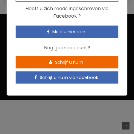
Heeft u zich reeds ingeschreven via
Facebook ?
Meld u hier aan
Nog geen account?
Schrijf u nu in
HOME
CONTACTEER ONS
GEBRUIKSVOORWAARDEN
Schrijf u nu in via Facebook
PRIVACYBELEID
Food In Action © 2022