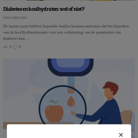
Diabetes en koolhydraten: wel of niet?
ODILE BERNARD
De laatste jaren hebben bepaalde studies kunnen aantonen dat het beperken
van de koolhydraatinname voor een verbetering van de parameters van
diabetici kan …
0
0
×