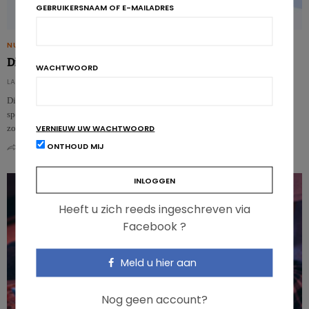
GEBRUIKERSNAAM OF E-MAILADRES
NUTRIGRAPHICS
Diabetes en voeding: misverstanden uitgeklaard
WACHTWOORD
LA RÉDACTION - DE REDACTIE
Diabetes is een van de chronische ziekten waarbij voeding een essentiële rol
speelt. Toch bestaan er nog te veel misverstanden rond diabetes en voeding,
VERNIEUW UW WACHTWOORD
zow…
ONTHOUD MIJ
0
0
Heeft u zich reeds ingeschreven via
Facebook ?
Meld u hier aan
Nog geen account?