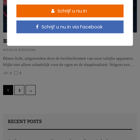
Schrijf u nu in
Schrijf u nu in via Facebook
Blauw licht doet ’s avonds snoepen
NICOLAS ROUSSEAU
Blauw licht, uitgezonden door de beeldschermen van onze talrijke apparaten,
blijkt niet alleen schadelijk voor de ogen en de slaapkwaliteit. Volgens een…
0
0
→
1
2
RECENT POSTS