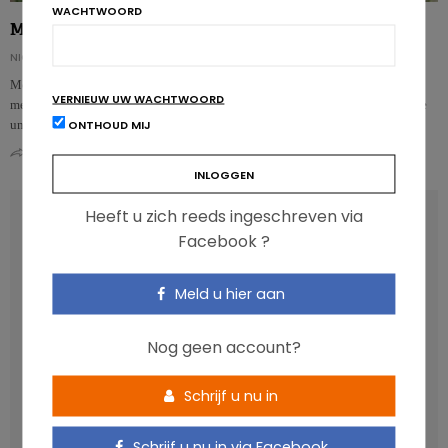
WACHTWOORD
Microplastics: weekdieren het meest verontreinigd
NICOLAS GUGGENBÜHL
Mosselen, oesters en sint-jakobsvruchten behoren tot de zeevruchten die het
VERNIEUW UW WACHTWOORD
meest verontreinigd zijn met microplastics, aldus een onderzoeksteam van de
ONTHOUD MIJ
univ…
0
0
Heeft u zich reeds ingeschreven via
RECENT POSTS
Facebook ?
Anthocyanen: gunstig voor de cardiometabole
Meld u hier aan
gezondheid
Verhoogt het eten van zoete voeding de trek in zoet?
Nog geen account?
Een gezonde darmmicrobiota is goed, maar wat is dat
eigenlijk?
Schrijf u nu in
Vis, verontreinigende stoffen en omega-3: wat zijn de
aanbevelingen?
Schrijf u nu in via Facebook