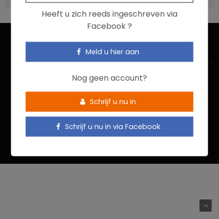
Heeft u zich reeds ingeschreven via
Facebook ?
Meld u hier aan
Nog geen account?
Schrijf u nu in
HOME
CONTACTEER ONS
GEBRUIKSVOORWAARDEN
Schrijf u nu in via Facebook
PRIVACYBELEID
Food In Action © 2022